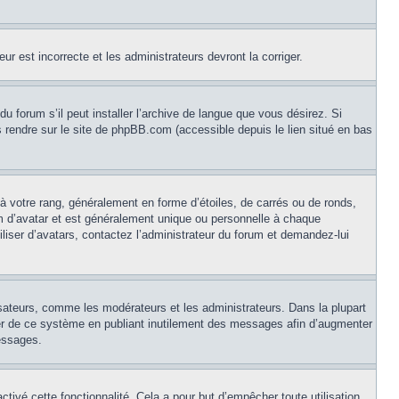
ur est incorrecte et les administrateurs devront la corriger.
u forum s’il peut installer l’archive de langue que vous désirez. Si
us rendre sur le site de phpBB.com (accessible depuis le lien situé en bas
à votre rang, généralement en forme d’étoiles, de carrés ou de ronds,
om d’avatar et est généralement unique ou personnelle à chaque
tiliser d’avatars, contactez l’administrateur du forum et demandez-lui
isateurs, comme les modérateurs et les administrateurs. Dans la plupart
ser de ce système en publiant inutilement des messages afin d’augmenter
essages.
activé cette fonctionnalité. Cela a pour but d’empêcher toute utilisation