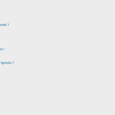
rente ?
m !
d’ignorés ?