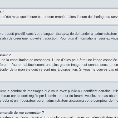
e !
re d’été mais que l’heure est encore erronée, alors l’heure de l’horloge du serve
core traduit phpBB dans votre langue. Essayez de demander à l’administrateur d
re afin de créer une nouvelle traduction. Pour plus d’informations, veuillez vo
ateur ?
rs de la consultation de messages. L’une d’elles peut être une image associée 
e forum. L’autre, habituellement une plus grande image, est connue sous le n
 décider de la manière dont ils sont mis à disposition. Si vous ne pouvez pas u
quent le nombre de messages que vous avez publié ou identifient certains util
 forum car ils sont réglés par l’administrateur du forum. Veuillez ne pas abu
as cela et un modérateur ou un administrateur abaissera votre compteur de m
st demandé de me connecter ?
isateurs par l’intermédiaire du formulaire e-mail intégré, si l’administrateur a 