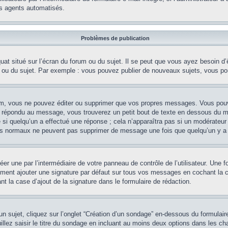
es agents automatisés.
Problèmes de publication
at situé sur l’écran du forum ou du sujet. Il se peut que vous ayez besoin d’
m ou du sujet. Par exemple : vous pouvez publier de nouveaux sujets, vous po
m, vous ne pouvez éditer ou supprimer que vos propres messages. Vous pouve
éjà répondu au message, vous trouverez un petit bout de texte en dessous du 
e si quelqu’un a effectué une réponse ; cela n’apparaîtra pas si un modérateur
teurs normaux ne peuvent pas supprimer de message une fois que quelqu’un y a
er une par l’intermédiaire de votre panneau de contrôle de l’utilisateur. Une
lement ajouter une signature par défaut sur tous vos messages en cochant la c
t la case d’ajout de la signature dans le formulaire de rédaction.
sujet, cliquez sur l’onglet “Création d’un sondage” en-dessous du formulaire 
illez saisir le titre du sondage en incluant au moins deux options dans les 