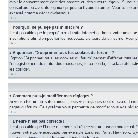
avoir le consentement écrit des parents ou des tuteurs légaux. Si vous n
conseillers ou avocats légaux qui pourront vous informer. Veuillez note
excepté comme décrit ci-dessous.
Haut
» Pourquoi ne puis-je pas m’inscrire ?
Il est possible que le propriétaire du site Internet ait banni votre adress
inscriptions afin d’empêcher les nouveaux visiteurs de s’inscrire. Pour pl
Haut
» À quoi sert “Supprimer tous les cookies du forum” ?
L’option “Supprimer tous les cookies du forum” permet d’effacer tous les
l’enregistrement du statut des messages, lu ou non lu, si cela a été ac
les corriger.
Haut
» Comment puis-je modifier mes réglages ?
Si vous êtes un utilisateur inscrit, tous vos réglages sont stockés dans 
pages du forum. Ce système vous permettra de modifier tous vos réglag
Haut
» L’heure n’est pas correcte !
Il est possible que l’heure affichée soit réglée sur un fuseau horaire diff
trouver votre zone adéquate, par exemple Londres, Paris, New York, Sydne
n’êtes pas inscrit, c’est le moment idéal de le faire.