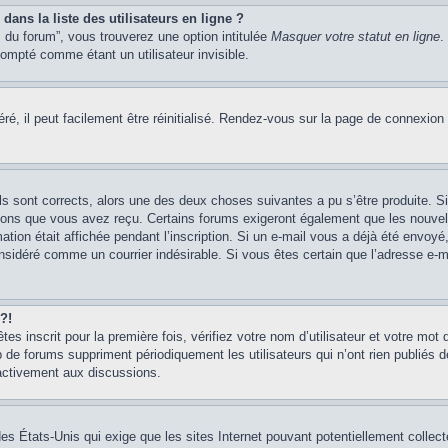
ans la liste des utilisateurs en ligne ?
 du forum”, vous trouverez une option intitulée
Masquer votre statut en ligne
.
mpté comme étant un utilisateur invisible.
é, il peut facilement être réinitialisé. Rendez-vous sur la page de connexion
ils sont corrects, alors une des deux choses suivantes a pu s’être produite. 
tions que vous avez reçu. Certains forums exigeront également que les nouvel
ation était affichée pendant l’inscription. Si un e-mail vous a déjà été envoy
considéré comme un courrier indésirable. Si vous êtes certain que l’adresse e-
?!
s inscrit pour la première fois, vérifiez votre nom d’utilisateur et votre mot 
 forums suppriment périodiquement les utilisateurs qui n’ont rien publiés dep
 activement aux discussions.
des États-Unis qui exige que les sites Internet pouvant potentiellement colle