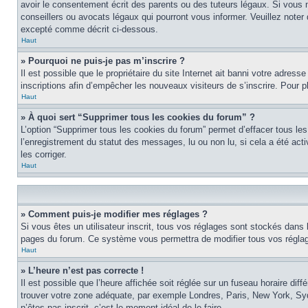
avoir le consentement écrit des parents ou des tuteurs légaux. Si vous n
conseillers ou avocats légaux qui pourront vous informer. Veuillez note
excepté comme décrit ci-dessous.
Haut
» Pourquoi ne puis-je pas m’inscrire ?
Il est possible que le propriétaire du site Internet ait banni votre adress
inscriptions afin d’empêcher les nouveaux visiteurs de s’inscrire. Pour pl
Haut
» À quoi sert “Supprimer tous les cookies du forum” ?
L’option “Supprimer tous les cookies du forum” permet d’effacer tous les
l’enregistrement du statut des messages, lu ou non lu, si cela a été ac
les corriger.
Haut
» Comment puis-je modifier mes réglages ?
Si vous êtes un utilisateur inscrit, tous vos réglages sont stockés dans 
pages du forum. Ce système vous permettra de modifier tous vos réglag
Haut
» L’heure n’est pas correcte !
Il est possible que l’heure affichée soit réglée sur un fuseau horaire diff
trouver votre zone adéquate, par exemple Londres, Paris, New York, Sydne
n’êtes pas inscrit, c’est le moment idéal de le faire.