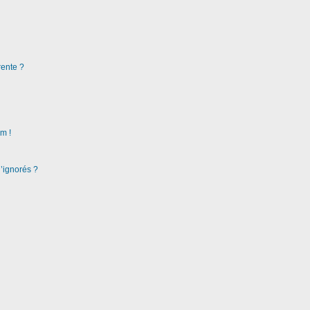
rente ?
m !
d’ignorés ?