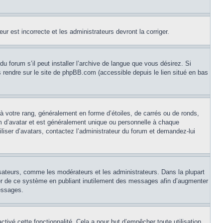
ur est incorrecte et les administrateurs devront la corriger.
u forum s’il peut installer l’archive de langue que vous désirez. Si
us rendre sur le site de phpBB.com (accessible depuis le lien situé en bas
à votre rang, généralement en forme d’étoiles, de carrés ou de ronds,
om d’avatar et est généralement unique ou personnelle à chaque
tiliser d’avatars, contactez l’administrateur du forum et demandez-lui
isateurs, comme les modérateurs et les administrateurs. Dans la plupart
ser de ce système en publiant inutilement des messages afin d’augmenter
essages.
activé cette fonctionnalité. Cela a pour but d’empêcher toute utilisation