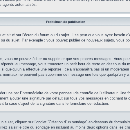
es agents automatisés.
Problèmes de publication
at situé sur l’écran du forum ou du sujet. Il se peut que vous ayez besoin d’
m ou du sujet. Par exemple : vous pouvez publier de nouveaux sujets, vous po
m, vous ne pouvez éditer ou supprimer que vos propres messages. Vous pouve
éjà répondu au message, vous trouverez un petit bout de texte en dessous du 
e si quelqu’un a effectué une réponse ; cela n’apparaîtra pas si un modérateur
teurs normaux ne peuvent pas supprimer de message une fois que quelqu’un y a
er une par l’intermédiaire de votre panneau de contrôle de l’utilisateur. Une
lement ajouter une signature par défaut sur tous vos messages en cochant la c
t la case d’ajout de la signature dans le formulaire de rédaction.
sujet, cliquez sur l’onglet “Création d’un sondage” en-dessous du formulaire 
illez saisir le titre du sondage en incluant au moins deux options dans les 