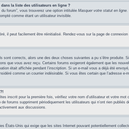
ans la liste des utilisateurs en ligne ?
 du forum”, vous trouverez une option intitulée
Masquer votre statut en ligne
.
mpté comme étant un utilisateur invisible.
é, il peut facilement être réinitialisé. Rendez-vous sur la page de connexion
ils sont corrects, alors une des deux choses suivantes a pu s’être produite. 
tions que vous avez reçu. Certains forums exigeront également que les nouvel
ation était affichée pendant l’inscription. Si un e-mail vous a déjà été envoy
considéré comme un courrier indésirable. Si vous êtes certain que l’adresse e-
?!
s inscrit pour la première fois, vérifiez votre nom d’utilisateur et votre mot 
 forums suppriment périodiquement les utilisateurs qui n’ont rien publiés dep
 activement aux discussions.
des États-Unis qui exige que les sites Internet pouvant potentiellement colle