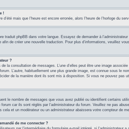
e !
re d’été mais que l’heure est encore erronée, alors l’heure de l’horloge du serve
core traduit phpBB dans votre langue. Essayez de demander à l’administrateur d
re afin de créer une nouvelle traduction. Pour plus d’informations, veuillez vo
ateur ?
rs de la consultation de messages. L’une d’elles peut être une image associée 
e forum. L’autre, habituellement une plus grande image, est connue sous le n
 décider de la manière dont ils sont mis à disposition. Si vous ne pouvez pas u
quent le nombre de messages que vous avez publié ou identifient certains util
 forum car ils sont réglés par l’administrateur du forum. Veuillez ne pas abu
as cela et un modérateur ou un administrateur abaissera votre compteur de m
st demandé de me connecter ?
isateurs par l’intermédiaire du formulaire e-mail intégré, si l’administrateur a 