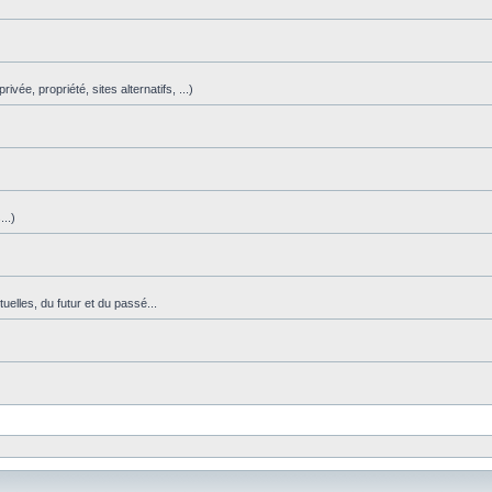
vée, propriété, sites alternatifs, ...)
)
..)
uelles, du futur et du passé...