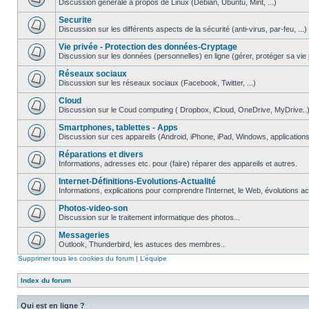
Discussion générale à propos de Linux (Debian, Ubuntu, Mint, ...)
Securite
Discussion sur les différents aspects de la sécurité (anti-virus, par-feu, ...)
Vie privée - Protection des données-Cryptage
Discussion sur les données (personnelles) en ligne (gérer, protéger sa vie pri
Réseaux sociaux
Discussion sur les réseaux sociaux (Facebook, Twitter, ...)
Cloud
Discussion sur le Coud computing ( Dropbox, iCloud, OneDrive, MyDrive..
Smartphones, tablettes - Apps
Discussion sur ces appareils (Android, iPhone, iPad, Windows, applications.
Réparations et divers
Informations, adresses etc. pour (faire) réparer des appareils et autres.
Internet-Définitions-Evolutions-Actualité
Informations, explications pour comprendre l'Internet, le Web, évolutions act
Photos-video-son
Discussion sur le traitement informatique des photos...
Messageries
Outlook, Thunderbird, les astuces des membres..
Supprimer tous les cookies du forum
|
L’équipe
Index du forum
Qui est en ligne ?