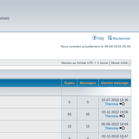
uisse)
FAQ
Rechercher
Nous sommes actuellement le 08-08-2026 05:44
Heures au format UTC + 1 heure [ Heure d’été ]
Sujets
Messages
Dernier message
15-07-2016 16:36
5
5
Theresia
03-11-2022 19:06
65
65
Theresia
05-06-2022 16:09
15
15
Theresia
02-11-2018 16:47
4
4